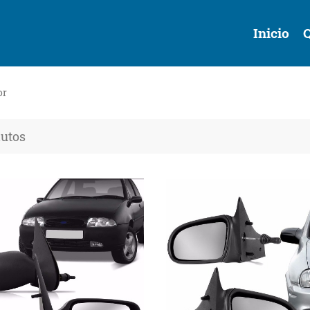
Inicio
or
dutos