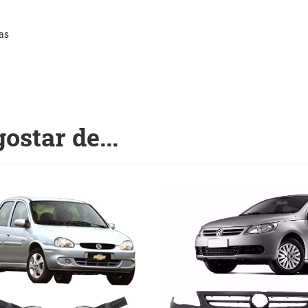
as
star de...