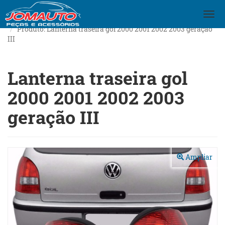
Togg
navi
Produto: Lanterna traseira gol 2000 2001 2002 2003 geração
III
Lanterna traseira gol
2000 2001 2002 2003
geração III
Anterior
Próx
Ampliar